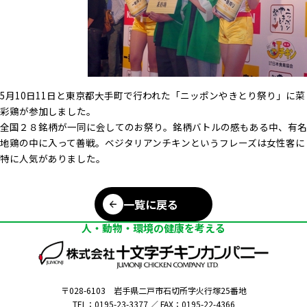
5月10日11日と東京都大手町で行われた「ニッポンやきとり祭り」に菜
彩鶏が参加しました。
全国２８銘柄が一同に会してのお祭り。銘柄バトルの感もある中、有名
地鶏の中に入って善戦。ベジタリアンチキンというフレーズは女性客に
特に人気がありました。
一覧に戻る
人・動物・環境の健康を考える
〒028-6103
岩手県二戸市石切所字火行塚25番地
TEL：0195-23-3377 ／
FAX：0195-22-4366