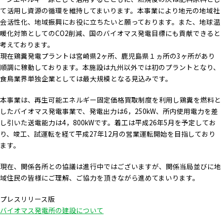
て活用し資源の循環を維持してまいります。本事業により地元の地域社
会活性化、地域振興にお役に立ちたいと願っております。また、地球温
暖化対策としてのCO2削減、国のバイオマス発電目標にも貢献できると
考えております。
現在鶏糞発電プラントは宮崎県2ヶ所、鹿児島県１ヵ所の3ヶ所があり
順調に稼動しております。本施設は九州以外では初のプラントとなり、
食鳥業界単独企業としては最大規模となる見込みです。
本事業は、再生可能エネルギー固定価格買取制度を利用し鶏糞を燃料と
したバイオマス発電事業で、発電出力は6，250kW、所内使用電力を差
し引いた送電能力は4，800kWです。着工は平成26年5月を予定してお
り、竣工、試運転を経て平成27年12月の営業運転開始を目指しており
ます。
現在、関係各所との協議は進行中ではございますが、関係当局並びに地
域住民の皆様にご理解、ご協力を頂きながら進めてまいります。
プレスリリース版
バイオマス発電所の建設について