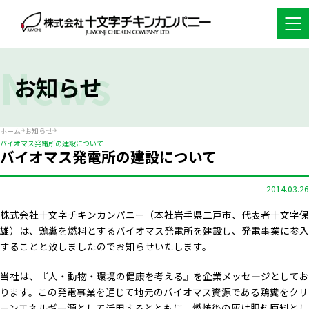
News
お知らせ
ホーム
お知らせ
バイオマス発電所の建設について
バイオマス発電所の建設について
2014.03.26
株式会社十文字チキンカンパニー（本社岩手県二戸市、代表者十文字保
雄）は、鶏糞を燃料とするバイオマス発電所を建設し、発電事業に参入
することと致しましたのでお知らせいたします。
当社は、『人・動物・環境の健康を考える』を企業メッセ―ジとしてお
ります。この発電事業を通じて地元のバイオマス資源である鶏糞をクリ
ーンエネルギー源として活用するとともに、燃焼後の灰は肥料原料とし