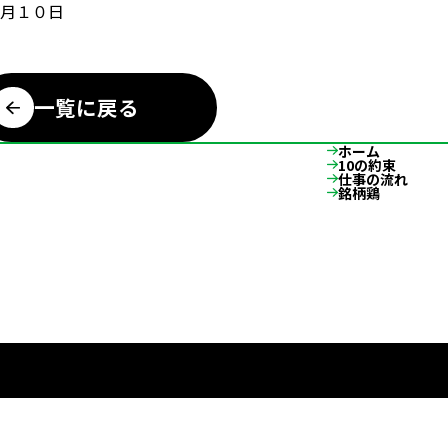
月１０日
一覧に戻る
ホーム
10の約束
仕事の流れ
銘柄鶏