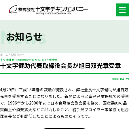
News
お知らせ
ホーム
お知らせ
十文字健助代表取締役会長が旭日双光章受章
十文字健助代表取締役会長が旭日双光章受章
2006.04.29
4月29日に平成18年春の叙勲が発表され、弊社会長十文字健助が旭日双
光章を受章することになりました。新聞によると畜産産業振興での受章
で、1996年から2000年まで日本食鳥協会副会長を務め、国産鶏肉の品
質向上や消費拡大などに尽力したこと、岩手県ブロイラー事業協同組合
理事長なども歴任したことによるものだそうです。