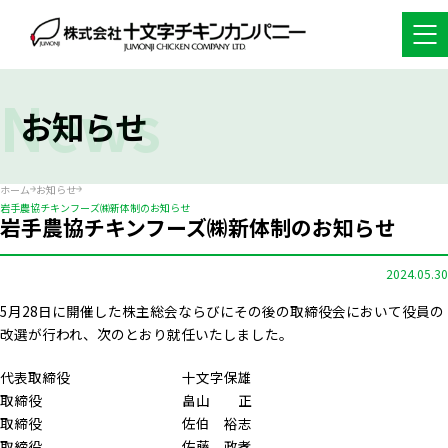
News
お知らせ
ホーム
お知らせ
岩手農協チキンフーズ㈱新体制のお知らせ
岩手農協チキンフーズ㈱新体制のお知らせ
2024.05.30
5月28日に開催した株主総会ならびにその後の取締役会において役員の
改選が行われ、次のとおり就任いたしました。
代表取締役 十文字保雄
取締役 畠山 正
取締役 佐伯 裕志
取締役 佐藤 政孝