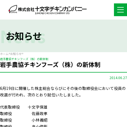
News
お知らせ
ホーム
お知らせ
岩手農協チキンフーズ（株）の新体制
岩手農協チキンフーズ（株）の新体制
2014.06.27
6月19日に開催した株主総会ならびにその後の取締役会において役員の
改選が行われ、次のとおり就任いたしました。
代表取締役 十文字保雄
取締役 佐藤政孝
取締役 小林義昭
取締役 畠山俊彰