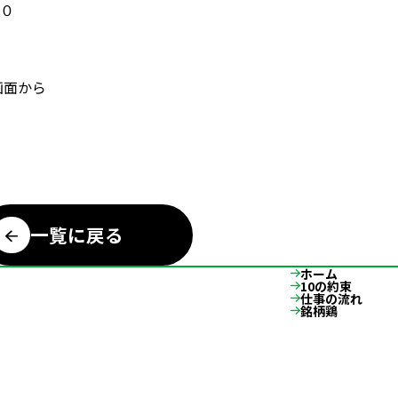
０
画面から
一覧に戻る
ホーム
10の約束
仕事の流れ
銘柄鶏