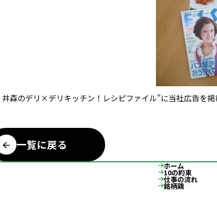
恵・井森のデリ×デリキッチン！レシピファイル”に当社広告を
一覧に戻る
ホーム
10の約束
仕事の流れ
銘柄鶏