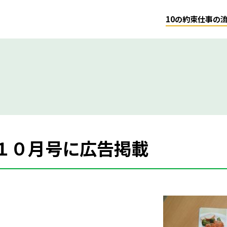
10の約束
仕事の
]１０月号に広告掲載