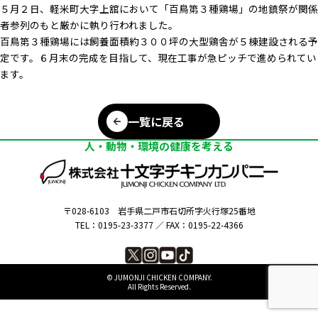
５月２日、軽米町大字上舘において「百鳥第３種鶏場」の地鎮祭が関係
者参列のもと厳かに執り行われました。
百鳥第３種鶏場には飼養面積約３００坪の大型鶏舎が５棟建設される予
定です。６月末の完成を目指して、現在工事が急ピッチで進められてい
ます。
一覧に戻る
人・動物・環境の健康を考える
〒028-6103
岩手県二戸市石切所字火行塚25番地
TEL：0195-23-3377 ／
FAX：0195-22-4366
©︎ JUMONJI CHICKEN COMPANY.
All Rights Reserved.