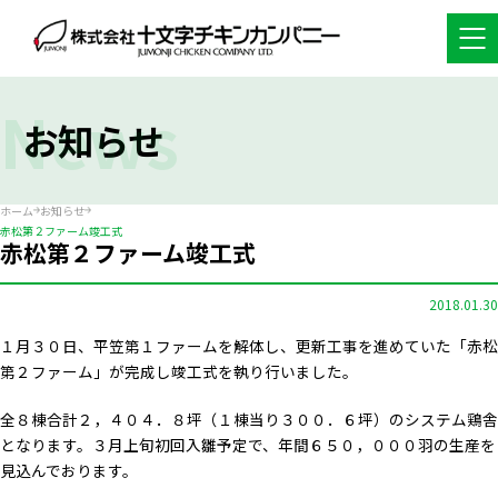
News
お知らせ
ホーム
お知らせ
赤松第２ファーム竣工式
赤松第２ファーム竣工式
2018.01.30
１月３０日、平笠第１ファームを解体し、更新工事を進めていた「赤松
第２ファーム」が完成し竣工式を執り行いました。
全８棟合計２，４０４．８坪（１棟当り３００．６坪）のシステム鶏舎
となります。３月上旬初回入雛予定で、年間６５０，０００羽の生産を
見込んでおります。