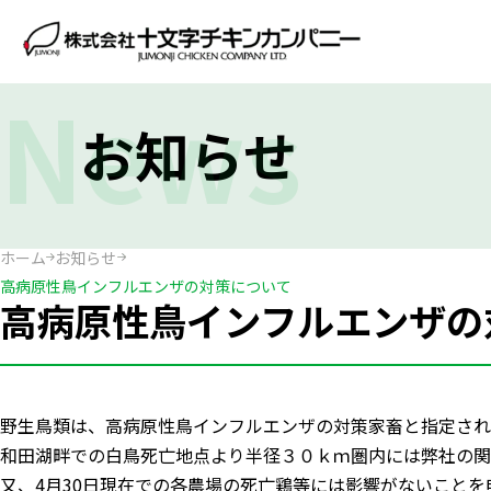
News
お知らせ
ホーム
お知らせ
高病原性鳥インフルエンザの対策について
高病原性鳥インフルエンザの
野生鳥類は、高病原性鳥インフルエンザの対策家畜と指定され
和田湖畔での白鳥死亡地点より半径３０ｋｍ圏内には弊社の関
又、4月30日現在での各農場の死亡鶏等には影響がないことを