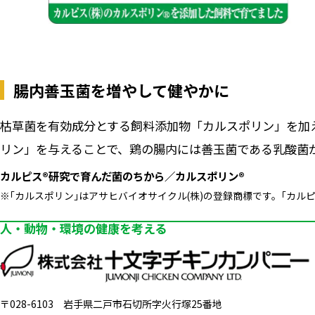
腸内善玉菌を増やして健やかに
枯草菌を有効成分とする飼料添加物「カルスポリン」を加え
リン」を与えることで、鶏の腸内には善玉菌である乳酸菌
カルピス®研究で育んだ菌のちから／カルスポリン®
※｢カルスポリン｣はアサヒバイオサイクル(株)の登録商標です。｢カルピ
人・動物・環境の健康を考える
〒028-6103
岩手県二戸市石切所字火行塚25番地