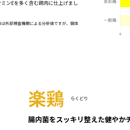
タミンEを多く含む鶏肉に仕上げまし
値は外部検査機関による分析値ですが、個体
楽鶏
らくどり
腸内菌をスッキリ整えた
健やか