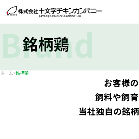
Brand
銘柄鶏
ホーム
銘柄鶏
お客様の
飼料や飼育
当社独自の銘