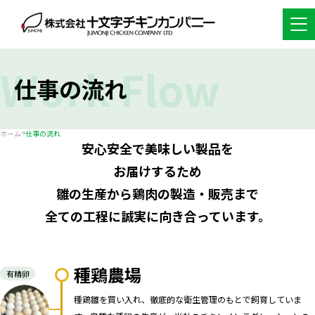
Work Flow
仕事の流れ
ホーム
仕事の流れ
安心安全で美味しい製品を
お届けするため
雛の生産から鶏肉の製造・販売まで
全ての工程に誠実に向き合っています。
種鶏農場
有精卵
種鶏雛を買い入れ、徹底的な衛生管理のもとで飼育していま