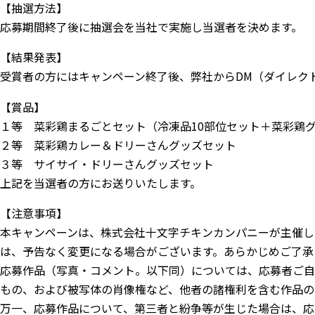
【抽選方法】
応募期間終了後に抽選会を当社で実施し当選者を決めます。
【結果発表】
受賞者の方にはキャンペーン終了後、弊社からDM（ダイレク
【賞品】
１等 菜彩鶏まるごとセット（冷凍品10部位セット＋菜彩鶏グ
２等 菜彩鶏カレー＆ドリーさんグッズセット
３等 サイサイ・ドリーさんグッズセット
上記を当選者の方にお送りいたします。
【注意事項】
本キャンペーンは、株式会社十文字チキンカンパニーが主催している
は、予告なく変更になる場合がございます。あらかじめご了承
応募作品（写真・コメント。以下同）については、応募者ご自
もの、および被写体の肖像権など、他者の諸権利を含む作品の
万一、応募作品について、第三者と紛争等が生じた場合は、応