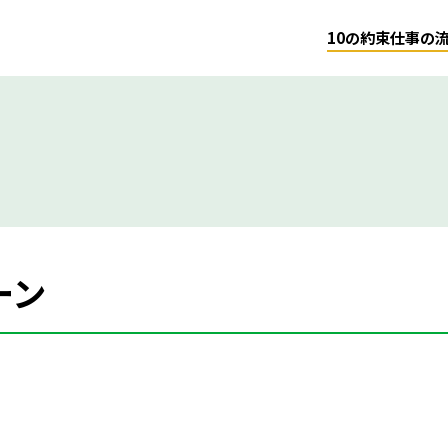
10の約束
仕事の
ーン