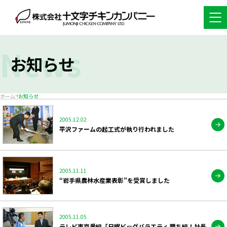
News
お知らせ
ホーム
お知らせ
2005.12.02
平沢ファームの起工式が執り行われました
2005.11.11
“岩手県農林水産業表彰”を受賞しました
2005.11.05
テレビ東京番組「日曜ビッグバラエティ 勝ち組！社長