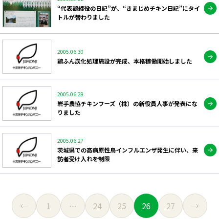
“代表鶏締役の日記”が、“きまじめチキン日記”にタイ
トルが替わりました
2005.06.30
鶏ふん炭化処理施設が完成、本格稼働開始しました
2005.06.28
岩手農協チキンフーズ（株）の新役員人事が発表にな
りました
2005.06.27
茨城県での高病原性鳥インフルエンザ発生に伴い、来
訪者受け入れを制限
投
稿
1
…
24
25
26
27
の
ペ